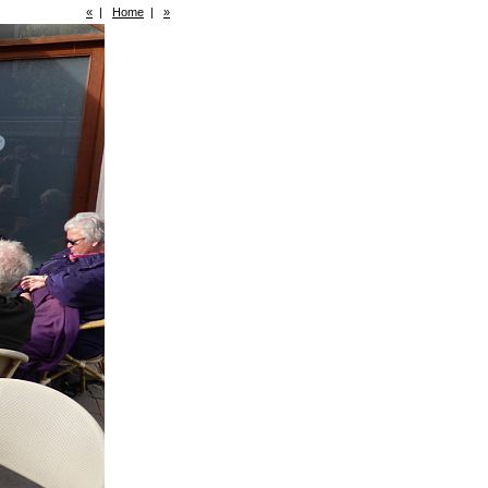
«
|
Home
|
»