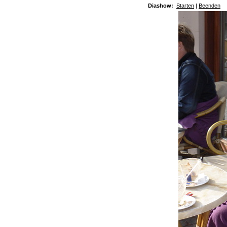
Diashow:
Starten
|
Beenden