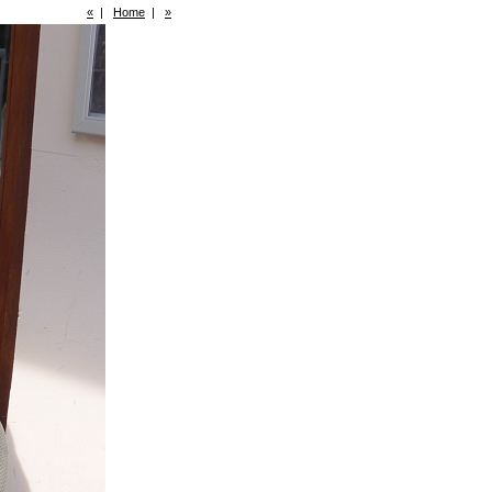
«
|
Home
|
»